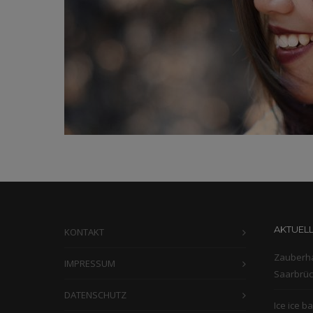
AKTUELL
KONTAKT
Zauberha
IMPRESSUM
Saarbrü
DATENSCHUTZ
Ice ice b