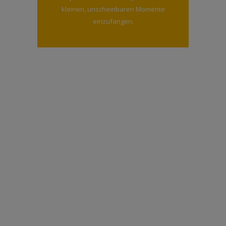
kleinen, unscheinbaren Momente
einzufangen.