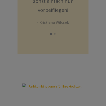
sonst einfach nur
f
vorbeifliegen!
Ger
aufr
- Kristiana Wilcsek
es u
i
erin
Super