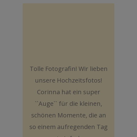
Tolle Fotografin! Wir lieben
A
unsere Hochzeitsfotos!
zuf
Corinna hat ein super
von
``Auge`` für die kleinen,
sin
schönen Momente, die an
sind
so einem aufregenden Tag