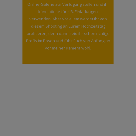
Online-Galerie zur Verfügung stellen und ihr
könnt diese für z.B. Einladungen
verwenden. Aber vor allem werdet ihr von
diesem Shooting an Eurem Hochzeitstag
profitieren, denn dann seid ihr schon richtige
Profis im Posen und fühlt Euch von Anfang an
vor meiner Kamera wohl.