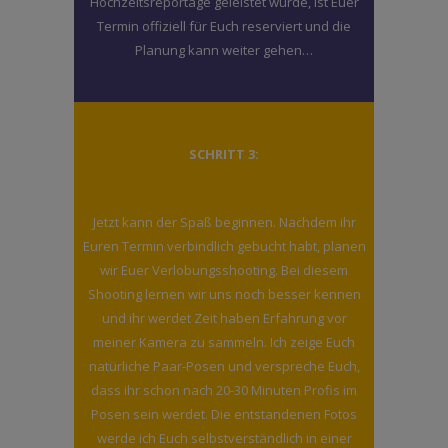
Hochzeitsreportage geleistet wurde, ist Euer
Termin offiziell für Euch reserviert und die
Planung kann weiter gehen…
SCHRITT 3:
Jetzt kann der Spaß beginnen. Nachdem ihr
Euren Termin verbindlich gebucht habt, planen
wir Euer Verlobungsshooting. Bei diesem
Shooting lernen wir uns noch besser kennen
und ihr werdet Zeit haben Erfahrung vor
meiner Kamera zu sammeln. Ich zeige Euch
natürliche Paar-Posen und verspreche Euch,
dass ihr schon nach 20-30 Minuten Profis im
Posen sein werdet. Die entstandenen Fotos
werde ich Euch selbstverständlich in einer