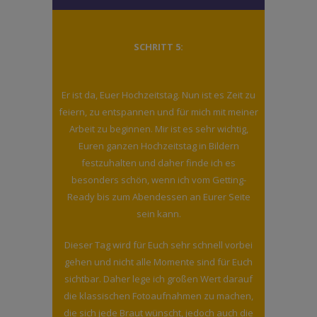
SCHRITT 5:
Er ist da, Euer Hochzeitstag. Nun ist es Zeit zu
feiern, zu entspannen und für mich mit meiner
Arbeit zu beginnen. Mir ist es sehr wichtig,
Euren ganzen Hochzeitstag in Bildern
festzuhalten und daher finde ich es
besonders schön, wenn ich vom Getting-
Ready bis zum Abendessen an Eurer Seite
sein kann.
Dieser Tag wird für Euch sehr schnell vorbei
gehen und nicht alle Momente sind für Euch
sichtbar. Daher lege ich großen Wert darauf
die klassischen Fotoaufnahmen zu machen,
die sich jede Braut wünscht, jedoch auch die