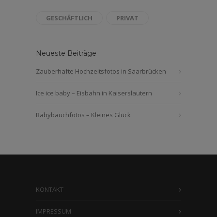
GESCHÄFTLICH
PRIVAT
Neueste Beiträge
Zauberhafte Hochzeitsfotos in Saarbrücken
Ice ice baby – Eisbahn in Kaiserslautern
Babybauchfotos – Kleines Glück
KONTAKT
IMPRESSUM