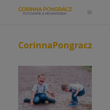
CorinnaPongraczFoto