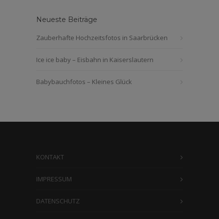
Neueste Beiträge
Zauberhafte Hochzeitsfotos in Saarbrücken
Ice ice baby – Eisbahn in Kaiserslautern
Babybauchfotos – Kleines Glück
KONTAKT
IMPRESSUM
DATENSCHUTZ