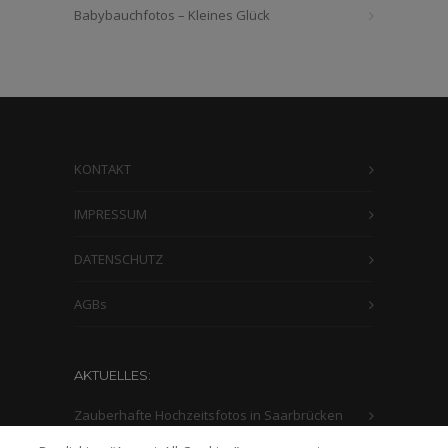
Babybauchfotos – Kleines Glück
KONTAKT
IMPRESSUM
DATENSCHUTZ
AGBs
AKTUELLES:
Zauberhafte Hochzeitsfotos in Saarbrücken