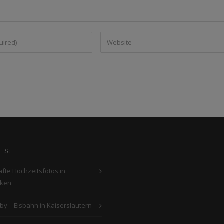
ES:
fte Hochzeitsfotos in
cken
aby – Eisbahn in Kaiserslautern