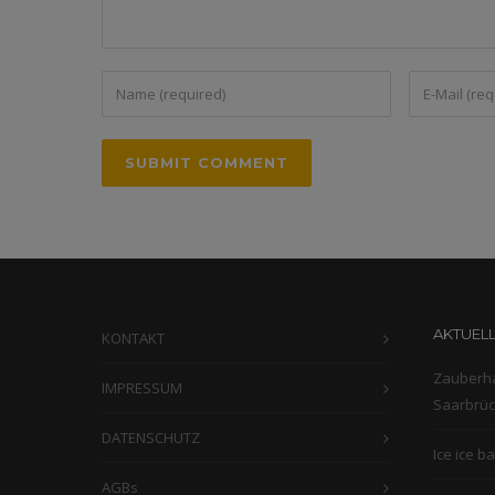
AKTUELL
KONTAKT
Zauberha
IMPRESSUM
Saarbrü
DATENSCHUTZ
Ice ice b
AGBs