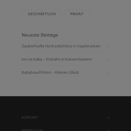
GESCHÄFTLICH
PRIVAT
Neueste Beiträge
Zauberhafte Hochzeitsfotos in Saarbrücken
Ice ice baby – Eisbahn in Kaiserslautern
Babybauchfotos – Kleines Glück
KONTAKT
IMPRESSUM