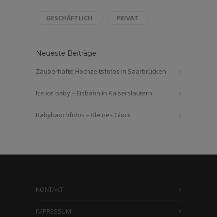
GESCHÄFTLICH
PRIVAT
Neueste Beiträge
Zauberhafte Hochzeitsfotos in Saarbrücken
Ice ice baby – Eisbahn in Kaiserslautern
Babybauchfotos – Kleines Glück
KONTAKT
IMPRESSUM