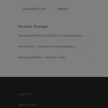
GESCHÄFTLICH
PRIVAT
Neueste Beiträge
Zauberhafte Hochzeitsfotos in Saarbrücken
Ice ice baby – Eisbahn in Kaiserslautern
Babybauchfotos – Kleines Glück
KONTAKT
IMPRESSUM