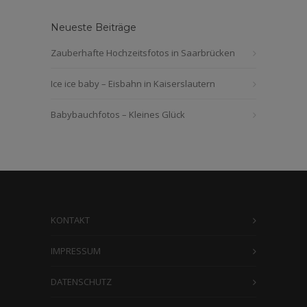
Neueste Beiträge
Zauberhafte Hochzeitsfotos in Saarbrücken
Ice ice baby – Eisbahn in Kaiserslautern
Babybauchfotos – Kleines Glück
KONTAKT
IMPRESSUM
DATENSCHUTZ