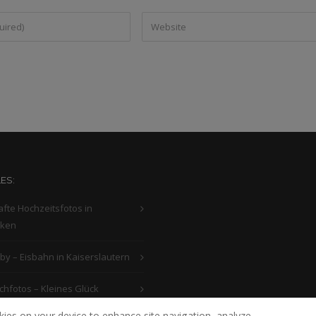
ES:
fte Hochzeitsfotos in
cken
aby – Eisbahn in Kaiserslautern
hfotos – Kleines Glück
okies on your device to enhance site navigation, analyze