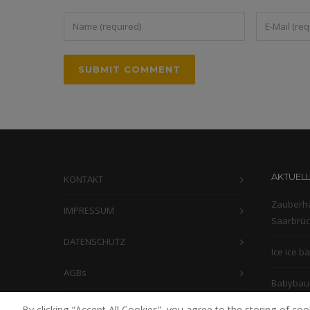
AKTUELL
KONTAKT
Zauberha
IMPRESSUM
Saarbrü
DATENSCHUTZ
Ice ice b
AGBs
Babybauc
By clicking “Accept All Cookies”, you agree to the storing of co