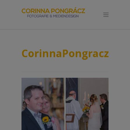
CorinnaPongraczFoto