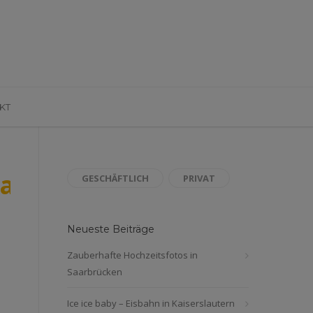
KT
lautern_Hochzeitsfotos_S
GESCHÄFTLICH
PRIVAT
Neueste Beiträge
Zauberhafte Hochzeitsfotos in
Saarbrücken
Ice ice baby – Eisbahn in Kaiserslautern