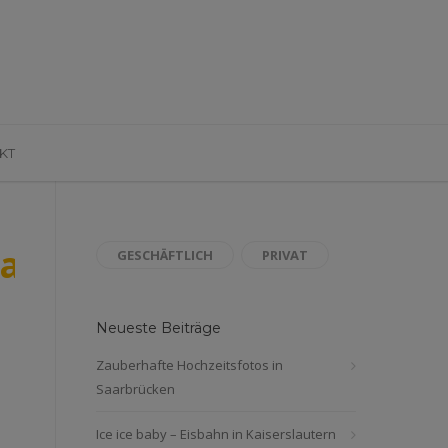
KT
lautern_Hochzeitsfotos_S
GESCHÄFTLICH
PRIVAT
Neueste Beiträge
Zauberhafte Hochzeitsfotos in
Saarbrücken
Ice ice baby – Eisbahn in Kaiserslautern