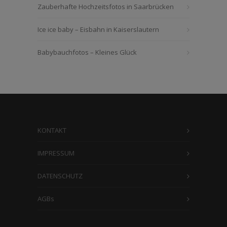
Zauberhafte Hochzeitsfotos in Saarbrücken
Ice ice baby – Eisbahn in Kaiserslautern
Babybauchfotos – Kleines Glück
KONTAKT
IMPRESSUM
DATENSCHUTZ
AGBs