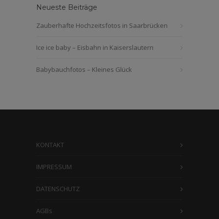
Neueste Beiträge
Zauberhafte Hochzeitsfotos in Saarbrücken
Ice ice baby – Eisbahn in Kaiserslautern
Babybauchfotos – Kleines Glück
KONTAKT
IMPRESSUM
DATENSCHUTZ
AGBs