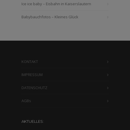
Ice ice baby – Eisbahn in Kaiserslautern
Babybauchfotos – Kleines Glück
KONTAKT
IMPRESSUM
DATENSCHUTZ
AGBs
AKTUELLES: